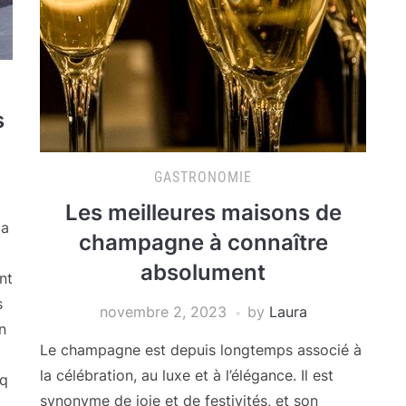
s
GASTRONOMIE
Les meilleures maisons de
la
champagne à connaître
absolument
nt
s
novembre 2, 2023
by
Laura
n
Le champagne est depuis longtemps associé à
la célébration, au luxe et à l’élégance. Il est
nq
synonyme de joie et de festivités, et son